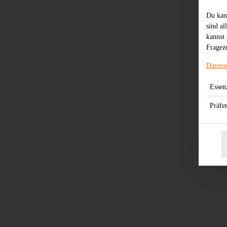
Du kan
sind al
kannst 
Frageze
Datens
Essenz
Präfe