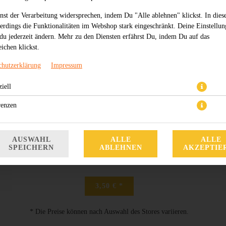
nst der Verarbeitung widersprechen, indem Du "Alle ablehnen" klickst. In dies
lerdings die Funktionalitäten im Webshop stark eingeschränkt. Deine Einstellu
du jederzeit ändern. Mehr zu den Diensten erfährst Du, indem Du auf das
ichen klickst.
chutzerklärung
Impressum
iell
renzen
AUSWAHL
ALLE
ALLE
SPEICHERN
ABLEHNEN
AKZEPTIE
3,50 € *
* Die Preise können nach Auswahl des Stores variieren.