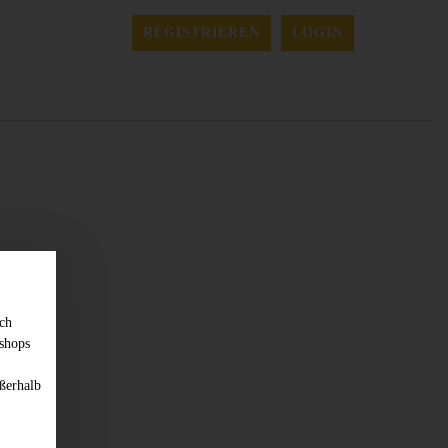
REGISTRIEREN
LOGIN
sch
shops
ßerhalb