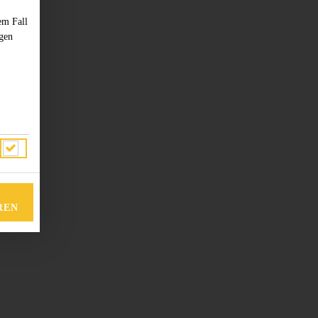
em Fall
ngen
REN