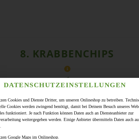
8. KRABBENCHIPS
DATENSCHUTZEINSTELLUNGEN
tzen Cookies und Dienste Dritter, um unseren Onlineshop zu betreiben. Techni
ielle Cookies werden zwingend benötigt, damit bei Deinem Besuch unseres Web
les funktioniert. Je nach Funktion können Daten auch an Diensteanbieter zur
verarbeitung weitergegeben werden. Einige Anbieter übermitteln Daten auch au
.
tzen Google Maps im Onlineshop.