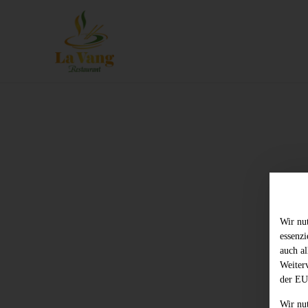
Wir nu
essenz
auch al
Weiter
der EU
Wir nu