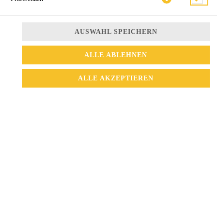
AUSWAHL SPEICHERN
ALLE ABLEHNEN
ALLE AKZEPTIEREN
gefüllte Reispapierrolle mit Reisnudeln, Ei, Kräutern und Gemüse
5,50 € *
* Die Preise können nach Auswahl des Stores variieren.