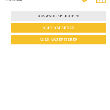
AUSWAHL SPEICHERN
ALLE ABLEHNEN
ALLE AKZEPTIEREN
10,50 € *
* Die Preise können nach Auswahl des Stores variieren.