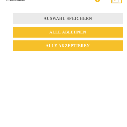
AUSWAHL SPEICHERN
ALLE ABLEHNEN
ALLE AKZEPTIEREN
thailändische Art mit Kokosmilch
11,50 € *
* Die Preise können nach Auswahl des Stores variieren.