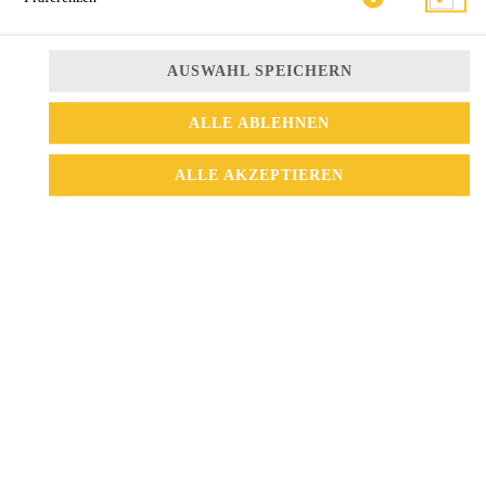
AUSWAHL SPEICHERN
ALLE ABLEHNEN
ALLE AKZEPTIEREN
thailändische Massaman-Paste mit Kokosmilch, Ingwer
11,50 € *