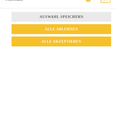
AUSWAHL SPEICHERN
ALLE ABLEHNEN
ALLE AKZEPTIEREN
mit Kokosmilch, Champignons und Gemüse
10,50 € *
* Die Preise können nach Auswahl des Stores variieren.