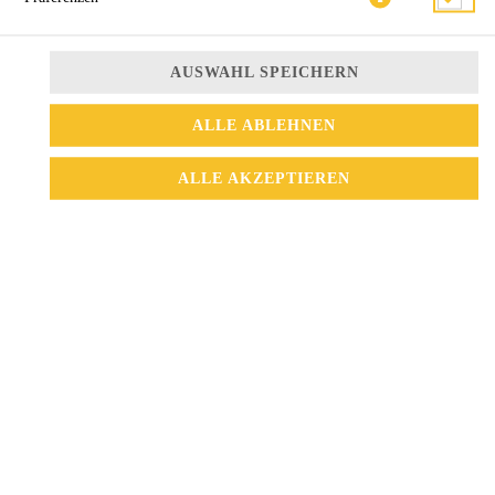
AUSWAHL SPEICHERN
ALLE ABLEHNEN
ALLE AKZEPTIEREN
thailändische Art mit Kokosmilch und Gemüse
11,90 € *
* Die Preise können nach Auswahl des Stores variieren.