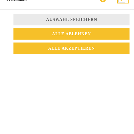
AUSWAHL SPEICHERN
ALLE ABLEHNEN
ALLE AKZEPTIEREN
mit Sojasprossen, Karotten, Morcheln und Gemüse
11,90 € *
* Die Preise können nach Auswahl des Stores variieren.