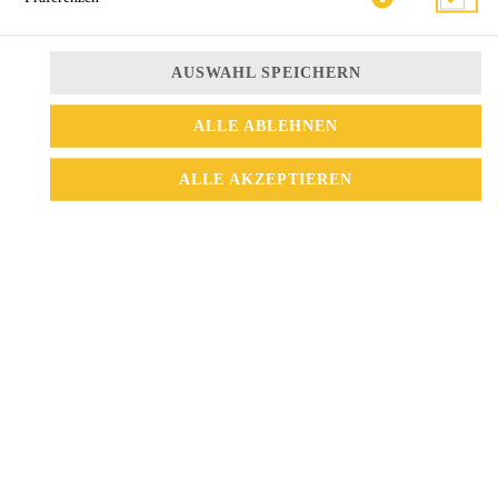
AUSWAHL SPEICHERN
ALLE ABLEHNEN
ALLE AKZEPTIEREN
9,90 € *
* Die Preise können nach Auswahl des Stores variieren.
© 2026
La Vang Restaurant