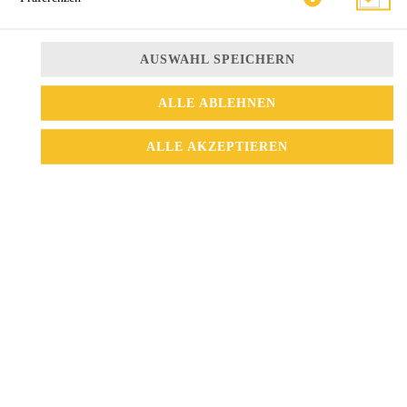
AUSWAHL SPEICHERN
ALLE ABLEHNEN
ALLE AKZEPTIEREN
überbackener Seelachs mit Gemüse in Chop-suey soße
12,90 € *
* Die Preise können nach Auswahl des Stores variieren.
© 2026
La Vang Restaurant