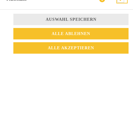
AUSWAHL SPEICHERN
ALLE ABLEHNEN
ALLE AKZEPTIEREN
mit Gurken
4,10 € *
* Die Preise können nach Auswahl des Stores variieren.
© 2026
La Vang Restaurant