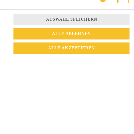
AUSWAHL SPEICHERN
ALLE ABLEHNEN
ALLE AKZEPTIEREN
mit Ebi Tempura, Gurken, Avocado, Unagi Soße, Frischkäse und
Sesam
10,90 € *
* Die Preise können nach Auswahl des Stores variieren.